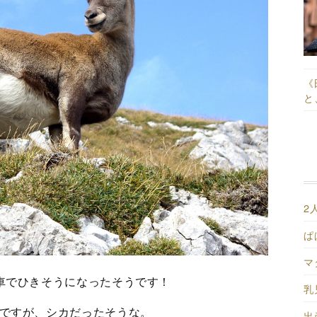
《
と
2
ぱ
マ
車でひきそうになったそうです！
乳
ですが、シカだったそうな。
出