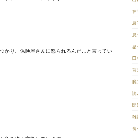
在
息
息
息
つかり、保険屋さんに怒られるんだ…と言ってい
田舎
育児
脱
読
開運
雑記
食