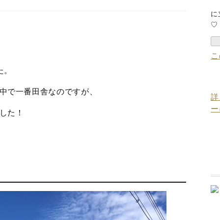
に
♡
こ
た。
中で一番田舎なのですが、
詳
ー
した！