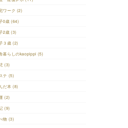
宅ワーク (2)
子0歳 (64)
子2歳 (3)
子３歳 (2)
暮らしのkaopippi (5)
 (3)
ステ (5)
んだ本 (8)
 (2)
 (9)
べ物 (3)